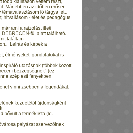
több kiállításon vettem részt,
mat. Már ebben az időben erősen
 témaválasztásom fő tárgya lett.
; hitvallásom - élet és pedagógusi
r ami a rajzolást illeti:
 DEBRECEN-fül alatt található.
it találtam!
on... Leírás és képek a
t, élményeket, gondolatokat is
inspiráló utazásnak (többek között
ebreceni bezzegségnek" (ez
lenne szép esti fényekben
ehet vinni zsebben a legendákat,
telének kezdetétől újdonságként
k.
 bővült a terméklista (ld.
 Fővárosa pályázat szervezőinek