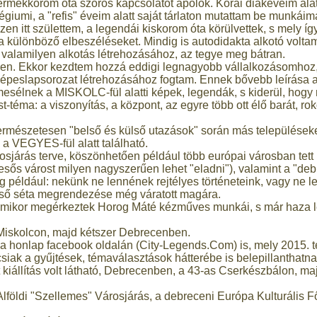
ekkorom óta szoros kapcsolatot ápolok. Korai diákéveim alatt 
giumi, a "refis" éveim alatt saját tárlaton mutattam be munkái
n itt születtem, a legendái kiskorom óta körülvettek, s mely így
 különböző elbeszéléseket. Mindig is autodidakta alkotó voltam
z valamilyen alkotás létrehozásához, az tegye meg bátran.
ben. Ekkor kezdtem hozzá eddigi legnagyobb vállalkozásomhoz, má
peslapsorozat létrehozásához fogtam. Ennek bővebb leírása a
mesélnek a MISKOLC-fül alatti képek, legendák, s kiderül, hogy m
téma: a viszonyítás, a központ, az egyre több ott élő barát, rok
ermészetesen "belső és külső utazások" során más településeke
a VEGYES-fül alatt található.
osjárás terve, köszönhetően például több európai városban tett 
 esős várost milyen nagyszerűen lehet "eladni"), valamint a "d
eg például: nekünk ne lennének rejtélyes történeteink, vagy ne 
lső séta megrendezése még váratott magára.
 amikor megérkeztek Horog Máté kézműves munkái, s már haza l
 Miskolcon, majd kétszer Debrecenben.
 a honlap facebook oldalán (City-Legends.Com) is, mely 2015. 
csiak a gyűjtések, témaválasztások hátterébe is belepillanthatna
 kiállítás volt látható, Debrecenben, a 43-as Cserkészbálon, majd
z Alföldi "Szellemes" Városjárás, a debreceni Európa Kulturális