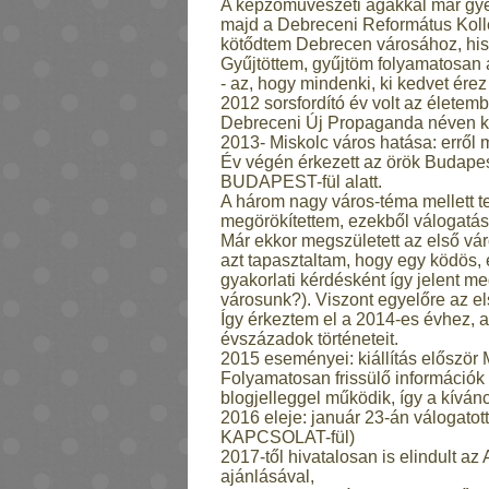
A képzőművészeti ágakkal már gyerm
majd a Debreceni Református Kollé
kötődtem Debrecen városához, hisze
Gyűjtöttem, gyűjtöm folyamatosan a
- az, hogy mindenki, ki kedvet ére
2012 sorsfordító év volt az életem
Debreceni Új Propaganda néven ké
2013- Miskolc város hatása: erről 
Év végén érkezett az örök Budapest-
BUDAPEST-fül alatt.
A három nagy város-téma mellett t
megörökítettem, ezekből válogatás 
Már ekkor megszületett az első vár
azt tapasztaltam, hogy egy ködös,
gyakorlati kérdésként így jelent m
városunk?). Viszont egyelőre az e
Így érkeztem el a 2014-es évhez,
évszázadok történeteit.
2015 eseményei: kiállítás először
Folyamatosan frissülő információk
blogjelleggel működik, így a kíván
2016 eleje: január 23-án válogatott
KAPCSOLAT-fül)
2017-től hivatalosan is elindult a
ajánlásával,